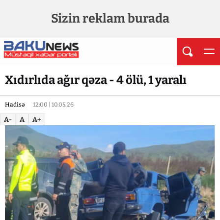
Sizin reklam burada
Xıdırlıda ağır qəza - 4 ölü, 1 yaralı
Hadisə
12:00 | 10.05.26
A-
A
A+