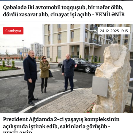
Qəbələdə iki avtomobil toqquşub, bir nəfər ölüb,
dördü xəsarət alıb, cinayət işi açılıb - YENİLƏNİB
Cəmiyyət
24-12-2025, 19:15
Prezident Ağdamda 2-ci yaşayış kompleksinin
açılışında iştirak edib, sakinlərlə görüşüb -