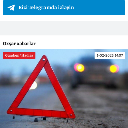
Bizi Telegramda izləyin
Oxşar xəbərlər
Gündəm / Hadisə
1-02-2025, 14:07