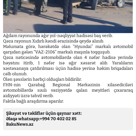
Ağdam rayonunda ağır yol-nəqliyyat hadisəsi baş verib.
Qəza rayonun Xıdırlı kəndi ərazisində qeydə alınıb.
Məlumata görə, hərəkətdə olan “Hyundai” markalı avtomobil
qarşıdan gələn “VAZ-2106” markalı maşınla toqquşub.
Qəza nəticəsində avtomobillərdə olan 4 nəfər hadisə yerində
həyatını itirib, 1 nəfər isə ağır xəsarət alıb. Yaralıların
xəstəxanaya çatdırılması üçün hadisə yerinə həkim briqadaları
cəlb olunub.
Ölən şəxslərin hərbçi olduqları bildirilir.
FHN-nin Qarabağ Regional Mərkəzinin xilasediciləri
avtomobillərdə sıxılı vəziyyətdə qalan meyitləri çıxararaq
aidiyyəti üzrə təhvil verib.
Faktla bağlı araşdırma aparılır.
Şikayət və təkliflər üçün qaynar xətt:
Əlaqə whatsapp:+994 70 402 02 85
BakuNews.az