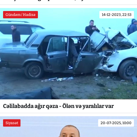
Gündəm / Hadisə
14-12-2023, 22:53
Cəlilabadda ağır qəza - Ölən və yaralılar var
Siyasət
20-07-2025, 10:00