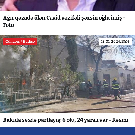
Ağır qəzada ölən Cavid vəzifəli şəxsin oğlu imiş -
Foto
Gündəm / Hadisə
15-01-2024, 18:16
Bakıda sexdə partlayış: 6 ölü, 24 yaralı var - Rəsmi