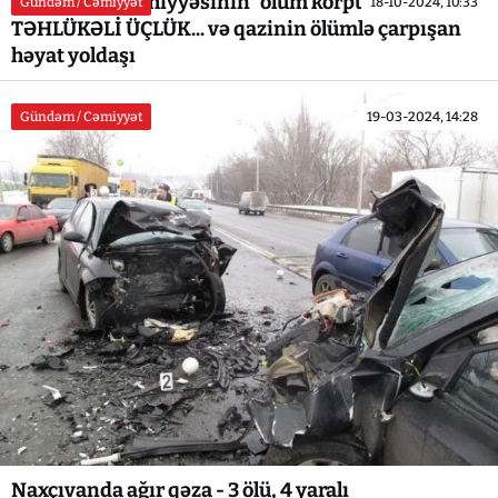
Azərbaycan səhiyyəsinin `ölüm korpusu`:
Gündəm / Cəmiyyət
18-10-2024, 10:33
TƏHLÜKƏLİ ÜÇLÜK... və qazinin ölümlə çarpışan
həyat yoldaşı
Gündəm / Cəmiyyət
19-03-2024, 14:28
Naxçıvanda ağır qəza - 3 ölü, 4 yaralı