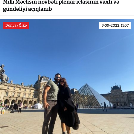
Milli Məclisin növbəti plenar iclasının vaxtı və
gündəliyi açıqlanıb
Dünya / Ölkə
7-09-2022, 11:07