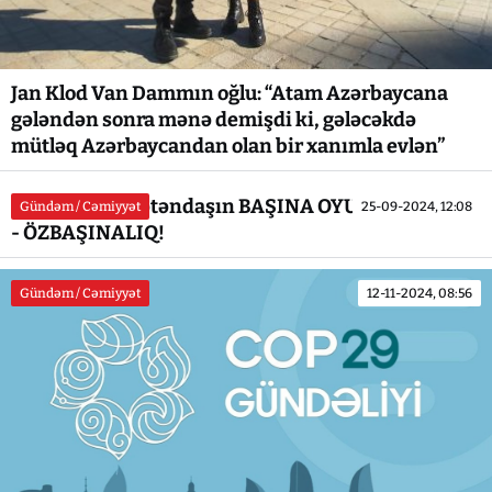
Jan Klod Van Dammın oğlu: “Atam Azərbaycana
gələndən sonra mənə demişdi ki, gələcəkdə
mütləq Azərbaycandan olan bir xanımla evlən”
Kürdəmirdə vətəndaşın BAŞINA OYUN AÇIRLAR...
Gündəm / Cəmiyyət
25-09-2024, 12:08
- ÖZBAŞINALIQ!
Gündəm / Cəmiyyət
12-11-2024, 08:56