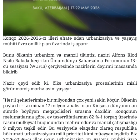
Konqo 2026-2036-cı illəri əhatə edən urbanizasiya və yaşayış
mühiti üzrə onillik plan üzərində iş aparır.
Bunu ölkənin urbanizm və mənzil tikintisi naziri Alfons Klod
Nsilu Bakıda keçirilən Ümumdünya Şəhərsalma Forumunun 13-
cü sessiyası (WUF13) çərçivəsində nazirlərin dəyirmi masasında
bildirib.
Nazir qeyd edib ki, ölkə urbanizasiya proseslərinin misli
görünməmiş mərhələsini yaşayır.
"Hər il şəhərlərimizə bir milyondan çox yeni sakin köçür. Ölkənin
paytaxtı - təxminən 17 milyon əhalisi olan Kinşasa dünyanın ən
sürətlə böyüyən meqapolisləri sırasına daxildir. Konqonun
məlumatlarına görə, ev təsərrüfatlarının 82 %-i torpaq üzərində
rəsmi mülkiyyət hüququndan məhrumdur və mənzil çatışmazlığı
9 milyon təşkil edir. Bu vəziyyətlə əlaqədar olaraq respublika
hökuməti urbanizasiyanı milli prioritet kimi müəyyənləşdirib. Biz
2026-2036-cı illər üçün urbanizasiya və yaşayış mühiti üzrə