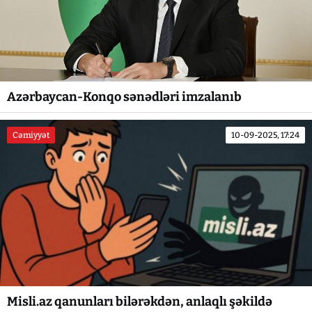
Azərbaycan-Konqo sənədləri imzalanıb
Cəmiyyət
10-09-2025, 17:24
Misli.az qanunları bilərəkdən, anlaqlı şəkildə