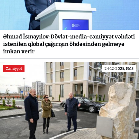
Əhməd İsmayılov: Dövlət-media-cəmiyyət vəhdəti
istənilən qlobal çağırışın öhdəsindən gəlməyə
imkan verir
Cəmiyyət
24-12-2025, 19:15