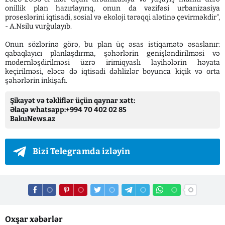
onillik plan hazırlayırıq, onun da vəzifəsi urbanizasiya
proseslərini iqtisadi, sosial və ekoloji tərəqqi alətinə çevirməkdir",
- A.Nsilu vurğulayıb.
Onun sözlərinə görə, bu plan üç əsas istiqamətə əsaslanır:
qabaqlayıcı planlaşdırma, şəhərlərin genişləndirilməsi və
modernləşdirilməsi üzrə irimiqyaslı layihələrin həyata
keçirilməsi, eləcə də iqtisadi dəhlizlər boyunca kiçik və orta
şəhərlərin inkişafı.
Şikayət və təkliflər üçün qaynar xətt:
Əlaqə whatsapp:+994 70 402 02 85
BakuNews.az
Bizi Telegramda izləyin
Oxşar xəbərlər