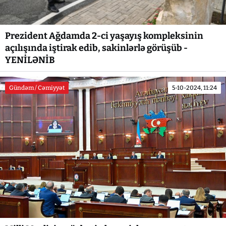
Prezident Ağdamda 2-ci yaşayış kompleksinin
açılışında iştirak edib, sakinlərlə görüşüb -
YENİLƏNİB
Gündəm / Cəmiyyət
5-10-2024, 11:24