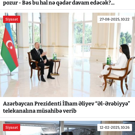
pozur - Bəs bu hal nə qədər davam edəcək?...
Siyasət
27-08-2025, 10:22
Azərbaycan Prezidenti İlham Əliyev “Əl-Ərəbiyyə”
telekanalına müsahibə verib
Siyasət
12-02-2025, 10:26