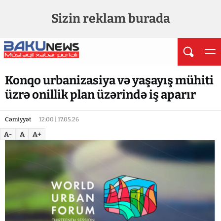
Sizin reklam burada
Konqo urbanizasiya və yaşayış mühiti
üzrə onillik plan üzərində iş aparır
Cəmiyyət
12:00 | 17.05.26
A-
A
A+