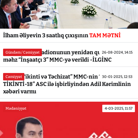
İlham Əliyevin 3 saatlıq çıxışının
TAM MƏTNİ
Gəncə şəhər stadionunun yenidən qurulması niyə
Gündəm / Cəmiyyət
26-08-2024, 14:15
məhz “İnşaatçı 3” MMC-yə verildi -İLGİNC
“Əsaslı Tikinti və Təchizat” MMC-nin “ŞƏMKİR
Cəmiyyət
30-01-2025, 12:53
TİKİNTİ-18” ASC ilə işbirliyindən Adil Kərimlinin
xəbəri varmı
Mədəniyyət
4-03-2025, 11:57