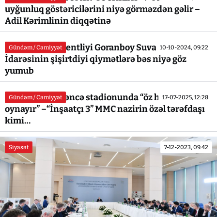
uyğunluq göstəricilərini niyə görməzdən gəlir –
Adil Kərimlinin diqqətinə
Antiinhisar Agentliyi Goranboy Suvarma
Gündəm / Cəmiyyət
10-10-2024, 09:22
İdarəsinin şişirtdiyi qiymətlərə bəs niyə göz
yumub
Fərid Qyıbov Gəncə stadionunda “öz havasını
Gündəm / Cəmiyyət
17-07-2025, 12:28
oynayır” –“İnşaatçı 3” MMC nazirin özəl tərəfdaşı
kimi…
Siyasət
7-12-2023, 09:42