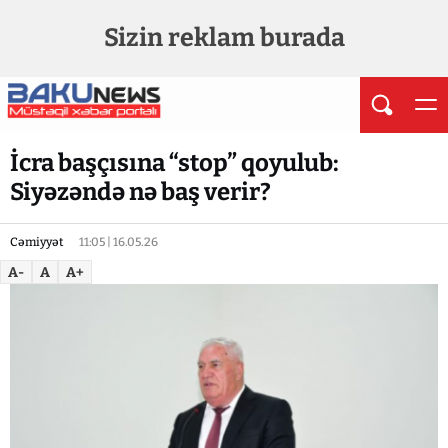
Sizin reklam burada
İcra başçısına “stop” qoyulub:
Siyəzəndə nə baş verir?
Cəmiyyət
11:05 | 16.05.26
A-
A
A+