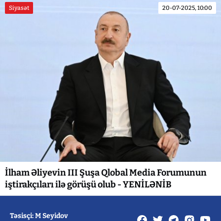
Siyasət
20-07-2025, 10:00
İlham Əliyevin III Şuşa Qlobal Media Forumunun
iştirakçıları ilə görüşü olub - YENİLƏNİB
Təsisçi: M Seyidov