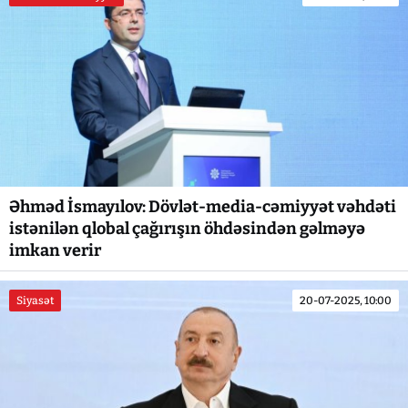
Əhməd İsmayılov: Dövlət-media-cəmiyyət vəhdəti
istənilən qlobal çağırışın öhdəsindən gəlməyə
imkan verir
Siyasət
20-07-2025, 10:00