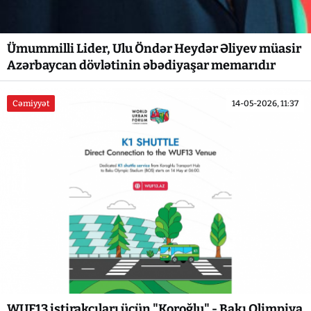
Ümummilli Lider, Ulu Öndər Heydər Əliyev müasir
Azərbaycan dövlətinin əbədiyaşar memarıdır
Cəmiyyət
14-05-2026, 11:37
WUF13 iştirakçıları üçün "Koroğlu" - Bakı Olimpiya