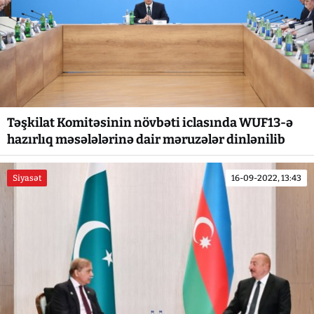
Təşkilat Komitəsinin növbəti iclasında WUF13-ə
hazırlıq məsələlərinə dair məruzələr dinlənilib
Siyasət
16-09-2022, 13:43