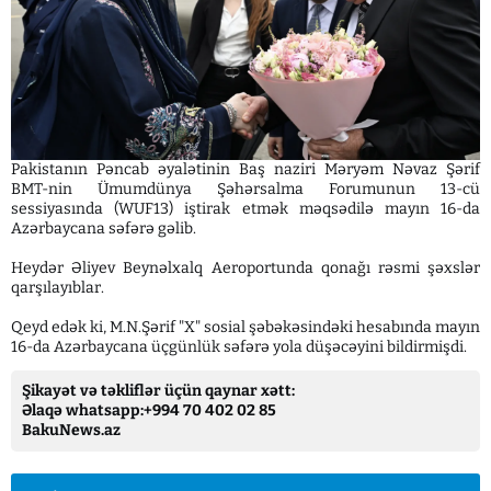
Pakistanın Pəncab əyalətinin Baş naziri Məryəm Nəvaz Şərif
BMT-nin Ümumdünya Şəhərsalma Forumunun 13-cü
sessiyasında (WUF13) iştirak etmək məqsədilə mayın 16-da
Azərbaycana səfərə gəlib.
Heydər Əliyev Beynəlxalq Aeroportunda qonağı rəsmi şəxslər
qarşılayıblar.
Qeyd edək ki, M.N.Şərif "X" sosial şəbəkəsindəki hesabında mayın
16-da Azərbaycana üçgünlük səfərə yola düşəcəyini bildirmişdi.
Şikayət və təkliflər üçün qaynar xətt:
Əlaqə whatsapp:+994 70 402 02 85
BakuNews.az