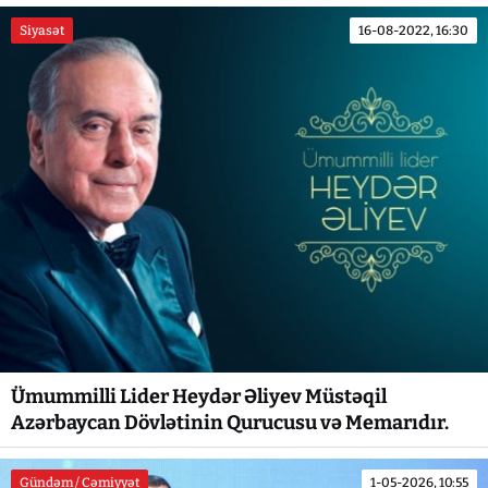
Siyasət
16-08-2022, 16:30
Ümummilli Lider Heydər Əliyev Müstəqil
Azərbaycan Dövlətinin Qurucusu və Memarıdır.
Gündəm / Cəmiyyət
1-05-2026, 10:55