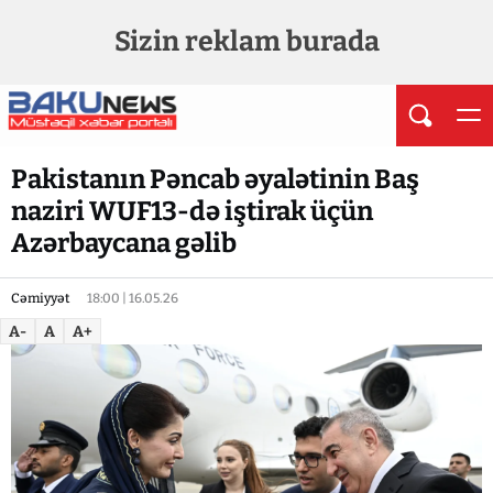
Sizin reklam burada
Pakistanın Pəncab əyalətinin Baş
naziri WUF13-də iştirak üçün
Azərbaycana gəlib
Cəmiyyət
18:00 | 16.05.26
A-
A
A+