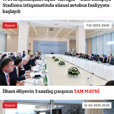
Stadionu istiqamətində xüsusi avtobus fəaliyyətə
başlayıb
Siyasət
7-12-2023, 09:42
İlham Əliyevin 3 saatlıq çıxışının
TAM MƏTNİ
Siyasət
12-02-2025, 10:26