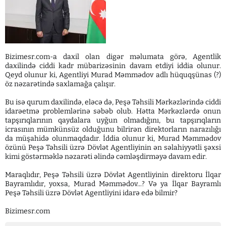
Bizimesr.com-a daxil olan digər məlumata görə, Agentlik
daxilində ciddi kadr mübarizəsinin davam etdiyi iddia olunur.
Qeyd olunur ki, Agentliyi Murad Məmmədov adlı hüquqşünas (?)
öz nəzarətində saxlamağa çalışır.
Bu isə qurum daxilində, eləcə də, Peşə Təhsili Mərkəzlərində ciddi
idarəetmə problemlərinə səbəb olub. Hətta Mərkəzlərdə onun
tapşırıqlarının qaydalara uyğun olmadığını, bu tapşırıqların
icrasının mümkünsüz olduğunu bilrirən direktorların narazılığı
da müşahidə olunmaqdadır. İddia olunur ki, Murad Məmmədov
özünü Peşə Təhsili üzrə Dövlət Agentliyinin ən səlahiyyətli şəxsi
kimi göstərməklə nəzarəti əlində cəmləşdirməyə davam edir.
Maraqlıdır, Peşə Təhsili üzrə Dövlət Agentliyinin direktoru İlqar
Bayramlıdır, yoxsa, Murad Məmmədov...? Və ya İlqar Bayramlı
Peşə Təhsili üzrə Dövlət Agentliyini idarə edə bilmir?
Bizimesr.com