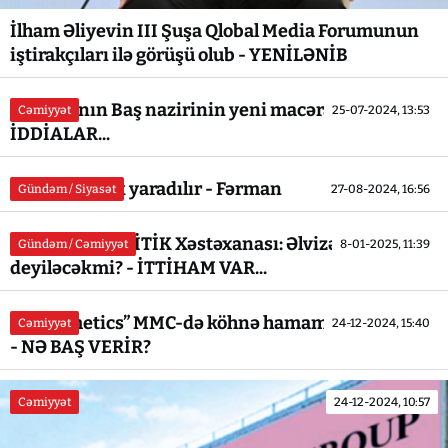
İlham Əliyevin III Şuşa Qlobal Media Forumunun
iştirakçıları ilə görüşü olub - YENİLƏNİB
Naxçıvanın Baş nazirinin yeni macəraları - İLGİNC
Cəmiyyət
25-07-2024, 13:53
İDDİALAR...
Yeni Agentlik yaradılır - Fərman
Gündəm / Siyasət
27-08-2024, 16:56
Respublika KRİTİK Xəstəxanası: Əlvizə `ƏLVİDA`
Gündəm / Cəmiyyət
8-01-2025, 11:39
deyiləcəkmi? - İTTİHAM VAR...
“Azcosmetics” MMC-də köhnə hamam... köhnə tas...
Cəmiyyət
24-12-2024, 15:40
- NƏ BAŞ VERİR?
Cəmiyyət
24-12-2024, 10:57