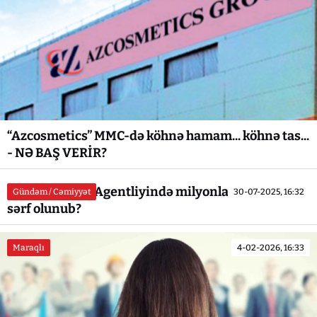
“Azcosmetics” MMC-də köhnə hamam... köhnə tas...
- NƏ BAŞ VERİR?
Dövlət Turizm Agentliyində milyonlar manat nəyə
Gündəm / Cəmiyyət
30-07-2025, 16:32
sərf olunub?
Maraqlı
4-02-2026, 16:33