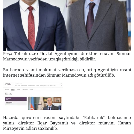
Peşə Təhsili üzrə Dövlət Agentliyinin direktor müavini Simnar
Mamedovun vəzifədən uzaqlaşdırıldığı bildirilir.
Bu barədə rəsmi məlumat verilməsə də, artıq Agentliyin rəsmi
internet səhifəsindən Simnar Mamedovun adı götürülüb.
Hazırda qurumun rəsmi saytındakı "Rəhbərlik" bölməsində
yalnız direktor İlqar Bayramlı və direktor müavini Kənan
Mirzəyevin adları saxlanılıb.