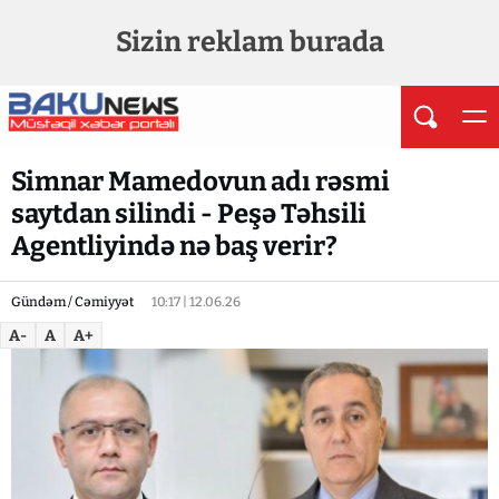
Sizin reklam burada
Simnar Mamedovun adı rəsmi
saytdan silindi - Peşə Təhsili
Agentliyində nə baş verir?
Gündəm / Cəmiyyət
10:17 | 12.06.26
A-
A
A+