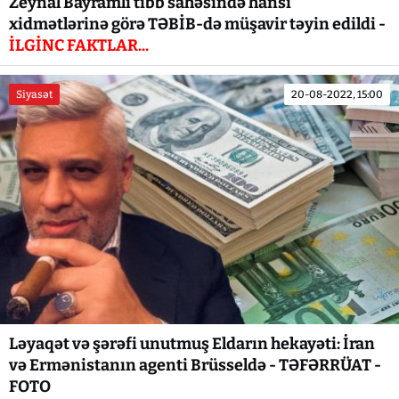
Zeynal Bayramlı tibb sahəsində hansı
xidmətlərinə görə TƏBİB-də müşavir təyin edildi -
İLGİNC FAKTLAR...
Siyasət
20-08-2022, 15:00
Ləyaqət və şərəfi unutmuş Eldarın hekayəti: İran
və Ermənistanın agenti Brüsseldə - TƏFƏRRÜAT -
FOTO