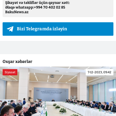
Şikayət və təkliflər üçün qaynar xətt:
Əlaqə whatsapp:+994 70 402 02 85
BakuNews.az
Bizi Telegramda izləyin
Oxşar xəbərlər
Siyasət
7-12-2023, 09:42