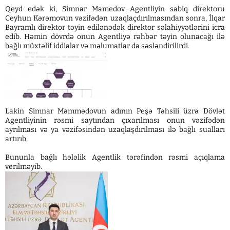
Qeyd edək ki, Simnar Mamedov Agentliyin sabiq direktoru
Ceyhun Kərəmovun vəzifədən uzaqlaçdırılmasından sonra, İlqar
Bayramlı direktor təyin edilənədək direktor səlahiyyətlərini icra
edib. Həmin dövrdə onun Agentliyə rəhbər təyin olunacağı ilə
bağlı müxtəlif iddialar və məlumatlar da səsləndirilirdi.
Lakin Simnar Məmmədovun adının Peşə Təhsili üzrə Dövlət
Agentliyinin rəsmi saytından çıxarılması onun vəzifədən
ayrılması və ya vəzifəsindən uzaqlaşdırılması ilə bağlı sualları
artırıb.
Bununla bağlı hələlik Agentlik tərəfindən rəsmi açıqlama
verilməyib.