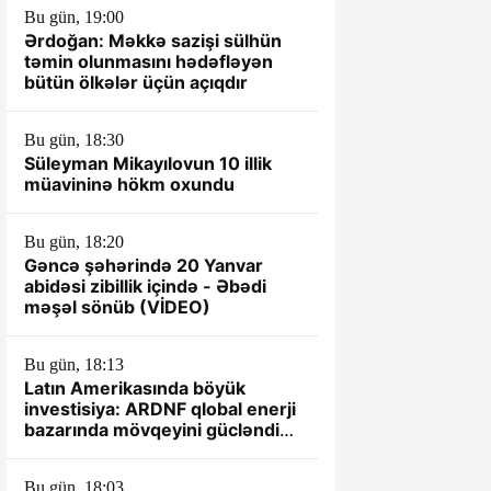
Bu gün, 19:00
Ərdoğan: Məkkə sazişi sülhün
təmin olunmasını hədəfləyən
bütün ölkələr üçün açıqdır
Bu gün, 18:30
Süleyman Mikayılovun 10 illik
müavininə hökm oxundu
Bu gün, 18:20
Gəncə şəhərində 20 Yanvar
abidəsi zibillik içində - Əbədi
məşəl sönüb (VİDEO)
Bu gün, 18:13
Latın Amerikasında böyük
investisiya: ARDNF qlobal enerji
bazarında mövqeyini gücləndirir
– TƏHLİL
Bu gün, 18:03