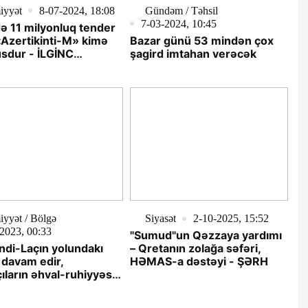
iyyət
8-07-2024, 18:08
Gündəm / Təhsil
7-03-2024, 10:45
də 11 milyonluq tender
Azertikinti-M» kimə
Bazar günü 53 mindən çox
sdur - İLGİNC
şagird imtahan verəcək
LAR
yyət / Bölgə
Siyasət
2-10-2025, 15:52
2023, 00:33
"Sumud"un Qəzzaya yardımı
di-Laçın yolundakı
– Qretanın zolağa səfəri,
 davam edir,
HƏMAS-a dəstəyi - ŞƏRH
çıların əhval-ruhiyyəsi
ksəkdir