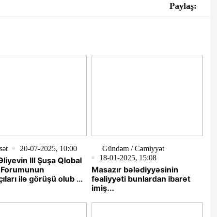
Paylaş:
sət
20-07-2025, 10:00
Gündəm / Cəmiyyət
18-01-2025, 15:08
Əliyevin III Şuşa Qlobal
 Forumunun
Masazır bələdiyyəsinin
çıları ilə görüşü olub -
fəaliyyəti bunlardan ibarət
ƏNİB
imiş...