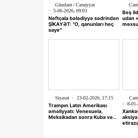
Gündəm / Cəmiyyət
Cəm
5-06-2026, 09:03
Beş il
Neftçala bələdiyyə sədrindən
udan «
ŞİKAYƏT: "O, qanunları heç
məxsu
sayır"
FAKT
Siyasət
23-02-2026, 17:15
Cəmi
8-01-
Trampın Latın Amerikası
əməliyyatı: Venesuela,
Xankən
Meksikadan sonra Kuba və
aksiya
Kolumbiyadır? - ŞƏRH
etiraz
çox yü