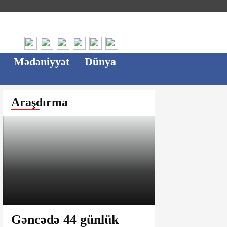
Mədəniyyət
Dünya
Araşdırma
Gəncədə 44 günlük
Ağsu bazar