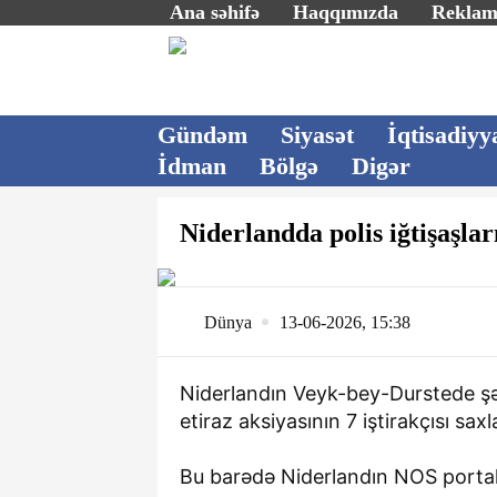
Ana səhifə
Haqqımızda
Rekla
Gündəm
Siyasət
İqtisadiyy
İdman
Bölgə
Digər
Niderlandda polis iğtişaşları
Dünya
13-06-2026, 15:38
Niderlandın Veyk-bey-Durstede şə
etiraz aksiyasının 7 iştirakçısı saxla
Bu barədə Niderlandın NOS portalı