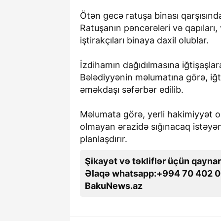
Ötən gecə ratuşa binası qarşısında k
Ratuşanın pəncərələri və qapıları,
iştirakçıları binaya daxil olublar.
İzdihamın dağıdılmasına iğtişaşlar
Bələdiyyənin məlumatına görə, iğti
əməkdaşı səfərbər edilib.
Məlumata görə, yerli hakimiyyət 
olmayan ərazidə sığınacaq istəyə
planlaşdırır.
Şikayət və təkliflər üçün qaynar
Əlaqə whatsapp:+994 70 402 0
BakuNews.az