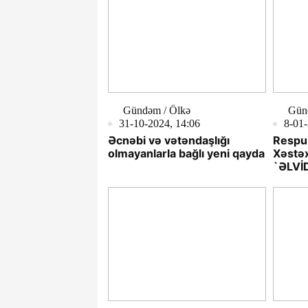
Gündəm / Ölkə
Gün
31-10-2024, 14:06
8-01-
Əcnəbi və vətəndaşlığı
Respub
olmayanlarla bağlı yeni qayda
Xəstəx
`ƏLVİD
İTTİH