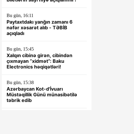
Bu gün, 16:11
Paytaxtdakı yanğın zamanı 6
nəfər xəsarət alıb - TƏBİB
açıqladı
Bu gün, 15:45
Xalqın cibinə girən, cibindən
çıxmayan “xidmət”: Baku
Electronics həqiqətləri!
Bu gün, 15:38
Azərbaycan Kot-d'İvuarı
Müstəqillik Günü münasibətilə
təbrik edib
Bu gün, 15:28
Qağaməli Seyfullayevin kantoru
ÖZBAŞINA QALIB... - TOTAL
NARAZILIQ...