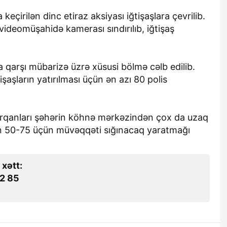
eçirilən dinc etiraz aksiyası iğtişaşlara çevrilib.
 videomüşahidə kamerası sındırılıb, iğtişaş
a qarşı mübarizə üzrə xüsusi bölmə cəlb edilib.
şaşların yatırılması üçün ən azı 80 polis
orqanları şəhərin köhnə mərkəzindən çox da uzaq
n 50-75 üçün müvəqqəti sığınacaq yaratmağı
 xətt:
2 85