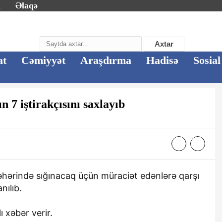
m
Əlaqə
Axtar
at
Cəmiyyət
Araşdırma
Hadisə
Sosial
n 7 iştirakçısını saxlayıb
hərində sığınacaq üçün müraciət edənlərə qarşı
nılıb.
 xəbər verir.