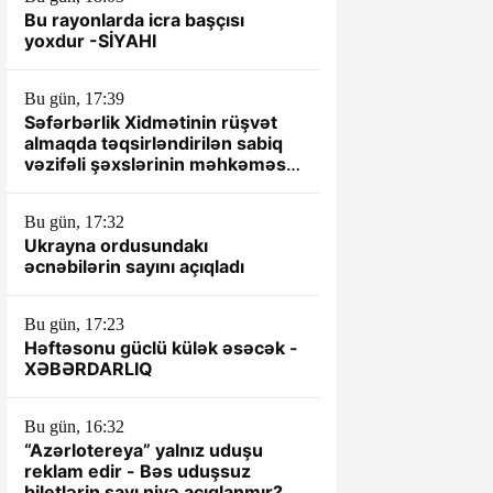
Bu rayonlarda icra başçısı
yoxdur -SİYAHI
Bu gün, 17:39
Səfərbərlik Xidmətinin rüşvət
almaqda təqsirləndirilən sabiq
vəzifəli şəxslərinin məhkəməsi
başlayır
Bu gün, 17:32
Ukrayna ordusundakı
əcnəbilərin sayını açıqladı
Bu gün, 17:23
Həftəsonu güclü külək əsəcək -
XƏBƏRDARLIQ
Bu gün, 16:32
“Azərlotereya” yalnız uduşu
reklam edir - Bəs uduşsuz
biletlərin sayı niyə açıqlanmır?