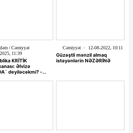
dəm / Cəmiyyət
Cəmiyyət
12-08-2022, 10:11
2025, 11:39
Güzəştli mənzil almaq
lika KRİTİK
istəyənlərin NƏZƏRİNƏ
anası: Əlvizə
A` deyiləcəkmi? -
AM VAR...