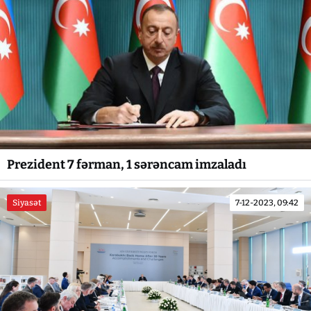
Prezident 7 fərman, 1 sərəncam imzaladı
Siyasət
7-12-2023, 09:42