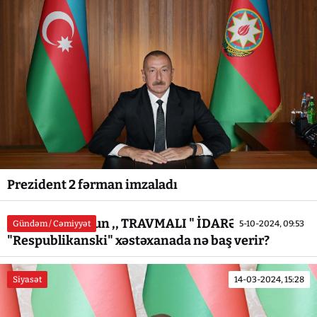
Prezident 2 fərman imzaladı
ƏIviz Qasımovun ,, TRAVMALI " İDARƏÇİLİYİ və ya
Gündəm / Cəmiyyət
5-10-2024, 09:53
"Respublikanski" xəstəxanada nə baş verir?
Siyasət
14-03-2024, 15:28