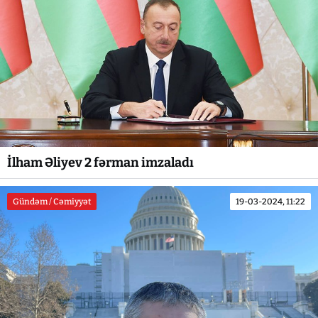
İlham Əliyev 2 fərman imzaladı
Gündəm / Cəmiyyət
19-03-2024, 11:22