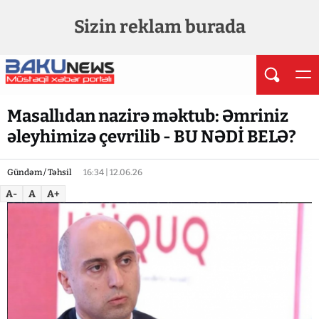
Sizin reklam burada
Masallıdan nazirə məktub: Əmriniz
əleyhimizə çevrilib - BU NƏDİ BELƏ?
Gündəm / Təhsil
16:34 | 12.06.26
A-
A
A+