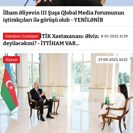
İlham Əliyevin III Şuşa Qlobal Media Forumunun
iştirakçıları ilə görüşü olub - YENİLƏNİB
Respublika KRİTİK Xəstəxanası: Əlvizə `ƏLVİDA`
Gündəm / Cəmiyyət
8-01-2025, 11:39
deyiləcəkmi? - İTTİHAM VAR...
Siyasət
27-08-2025, 10:22