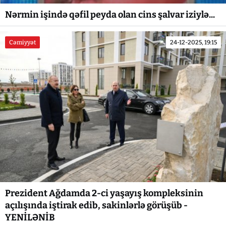
Nərmin işində qəfil peyda olan cins şalvar iziylə...
Cəmiyyət
24-12-2025, 19:15
Prezident Ağdamda 2-ci yaşayış kompleksinin
açılışında iştirak edib, sakinlərlə görüşüb -
YENİLƏNİB