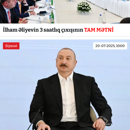
İlham Əliyevin 3 saatlıq çıxışının
TAM MƏTNİ
Siyasət
20-07-2025, 10:00