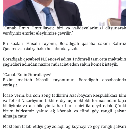
“Cənab Emin Əmrullayev, bizi və valideynlərimizi düşünərək
verdiyiniz əmrlər əleyhimizə çevrilir.”
Bu sözləri Masallı rayonu, Boradigah qəsəbə sakini Bəhruz
Qasımov sosial şəbəkə hesabında yazıb.
Boradigah qəsəbəsi N.Gəncəvi adına 1 nömrəli tam orta məktəbin
şagirdləri adından nazirə müraciət edən sakin kömək istəyib:
“Cənab Emin Əmrullayev!
Bizim məktəb Masallı rayonunun Boradigah qəsəbəsində
yerləşir.
İcazə verin, biz son zəng tədbirini Azərbaycan Respublikası Elm
və Təhsil Nazirliyinin təklif etdiyi üç məktəbli formasından tapa
bildiyimiz və ala bildiyimiz hər hansı biri ilə qeyd edək. Çünki
bizim büdcəmiz yalnız ağ köynək və tünd göy rəngli şalvar
almağa çatır.
Məktəbin tələb etdiyi göy zolaqlı ağ köynəyi və göy rəngli şalvarı