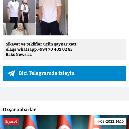
Şikayət və təkliflər üçün qaynar xətt:
Əlaqə whatsapp:+994 70 402 02 85
BakuNews.az
Bizi Telegramda izləyin
Oxşar xəbərlər
Siyasət
4-08-2022, 14:10