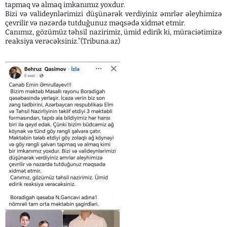
tapmaq və almaq imkanımız yoxdur.
Bizi və valideynlərimizi düşünərək verdiyiniz əmrlər əleyhimizə
çevrilir və nəzərdə tutduğunuz məqsədə xidmət etmir.
Canımız, gözümüz təhsil nazirimiz, ümid edirik ki, müraciətimizə
reaksiya verəcəksiniz.”(Tribuna.az)