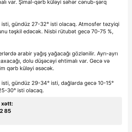
alı var. Şimal-qərb küləyi səhər cənub-şərq
sti, gündüz 27-32° isti olacaq. Atmosfer təzyiqi
u təşkil edəcək. Nisbi rütubət gecə 70-75 %,
lərdə arabir yağış yağacağı gözlənilir. Ayrı-ayrı
çaxacağı, dolu düşəcəyi ehtimalı var. Gecə və
im qərb küləyi əsəcək.
sti, gündüz 29-34° isti, dağlarda gecə 10-15°
25-30° isti olacaq.
 xətt:
2 85