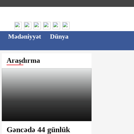
Mədəniyyət
Dünya
Araşdırma
Gəncədə 44 günlük
Ağsu bazar