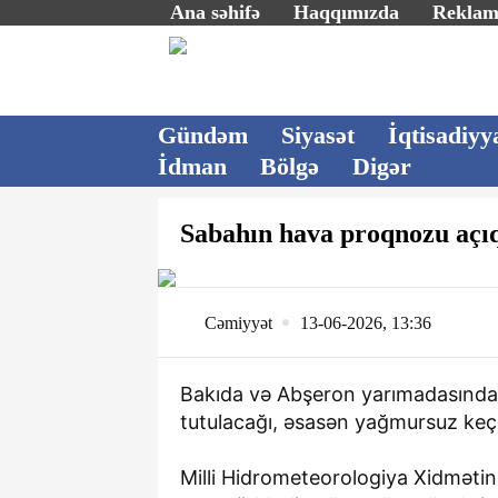
Ana səhifə
Haqqımızda
Rekla
Gündəm
Siyasət
İqtisadiyy
İdman
Bölgə
Digər
Sabahın hava proqnozu açı
Cəmiyyət
13-06-2026, 13:36
Bakıda və Abşeron yarımadasında h
tutulacağı, əsasən yağmursuz keçə
Milli Hidrometeorologiya Xidməti