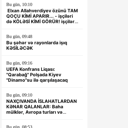
Bu gün, 10:10
Elxan Allahverdiyev özünü TAM
QOÇU KİMİ APARIR... - işçiləri
də KÖLƏSİ KİMİ GÖRÜR! işçiləri
də KÖLƏSİ KİMİ GÖRÜR!
Bu gün, 09:48
Bu şəhər və rayonlarda işıq
KƏSİLƏCƏK
Bu gün, 09:16
UEFA Konfrans Liqası:
"Qarabağ" Polşada Kiyev
"Dinamo"su ilə qarşılaşacaq
Bu gün, 09:10
NAXÇIVANDA İSLAHATLARDAN
KƏNAR QALANLAR: Baha
mülklər, Avropa turları və
qalmaqallı iddialar
Bu gün, 08:53