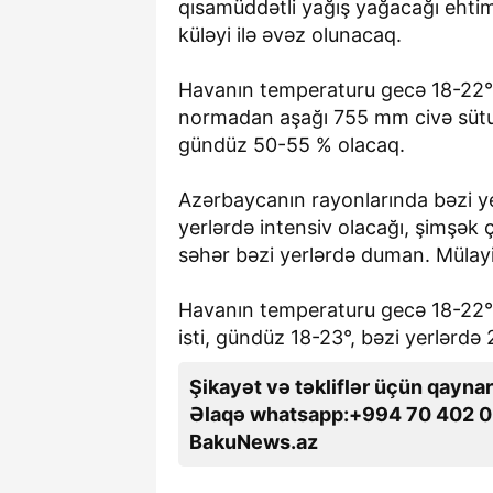
qısamüddətli yağış yağacağı ehtim
küləyi ilə əvəz olunacaq.
Havanın temperaturu gecə 18-22° i
normadan aşağı 755 mm civə sütun
gündüz 50-55 % olacaq.
Azərbaycanın rayonlarında bəzi yer
yerlərdə intensiv olacağı, şimşək 
səhər bəzi yerlərdə duman. Mülay
Havanın temperaturu gecə 18-22° i
isti, gündüz 18-23°, bəzi yerlərdə 
Şikayət və təkliflər üçün qaynar
Əlaqə whatsapp:+994 70 402 0
BakuNews.az