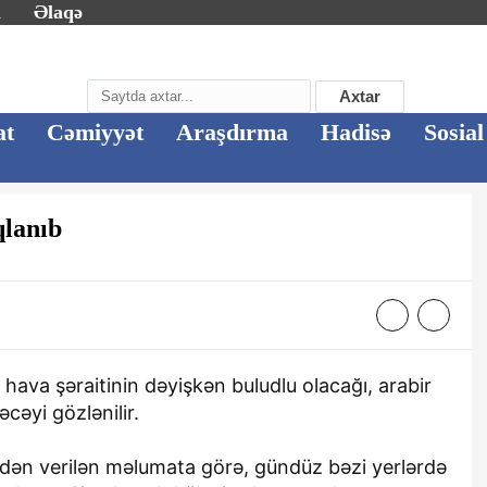
m
Əlaqə
Axtar
at
Cəmiyyət
Araşdırma
Hadisə
Sosial
qlanıb
ava şəraitinin dəyişkən buludlu olacağı, arabir
cəyi gözlənilir.
ndən verilən məlumata görə, gündüz bəzi yerlərdə