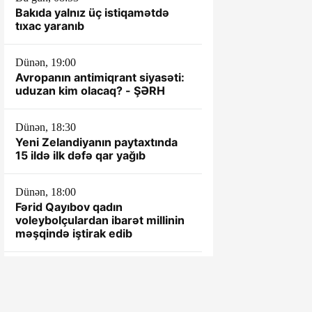
Bakıda yalnız üç istiqamətdə
tıxac yaranıb
Dünən, 19:00
Avropanın antimiqrant siyasəti:
uduzan kim olacaq? - ŞƏRH
Dünən, 18:30
Yeni Zelandiyanın paytaxtında
15 ildə ilk dəfə qar yağıb
Dünən, 18:00
Fərid Qayıbov qadın
voleybolçulardan ibarət millinin
məşqində iştirak edib
Dünən, 17:53
Türkiyə Hərbi Hava
Qüvvələrinin ilk qadın generalı
oldu - Foto