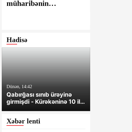
müharibənin
maşınlarda
yaralarının
edilir? – “
bağlanmasına şərait
istəyirsiniz
yaratmayan Dövlət
edin” deyən
Şəhərsalma və
iddialar
Hadisə
Arxitektura Komitəsi -
SAKİNLƏRDƏN
SENSASİON
İDDİALAR
Dünən, 14:42
Dünən, 10:24
Qabırğası sınıb ürəyinə
Ağcabədidə i
girmişdi - Kürəkəninə 10 il
toqquşub, xə
həbs verildi
var
Xəbər lenti