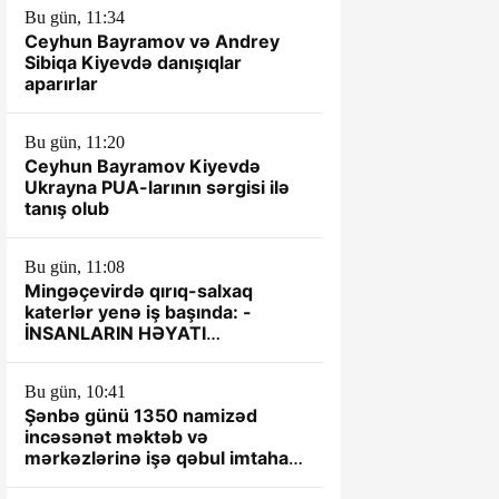
Bu gün, 11:34
Ceyhun Bayramov və Andrey
Sibiqa Kiyevdə danışıqlar
aparırlar
Bu gün, 11:20
Ceyhun Bayramov Kiyevdə
Ukrayna PUA-larının sərgisi ilə
tanış olub
Bu gün, 11:08
Mingəçevirdə qırıq-salxaq
katerlər yenə iş başında: -
İNSANLARIN HƏYATI
TƏHLÜKƏYƏ ATILIR
Bu gün, 10:41
Şənbə günü 1350 namizəd
incəsənət məktəb və
mərkəzlərinə işə qəbul imtahanı
verəcək