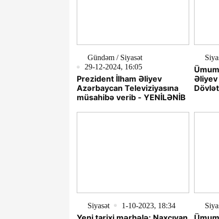
Gündəm / Siyasət
Siya
29-12-2024, 16:05
Ümumm
Prezident İlham Əliyev
Əliyev
Azərbaycan Televiziyasına
Dövlət
müsahibə verib - YENİLƏNİB
Memarı
Siyasət
1-10-2023, 18:34
Siya
Yeni tarixi mərhələ: Naxçıvan
Ümummi