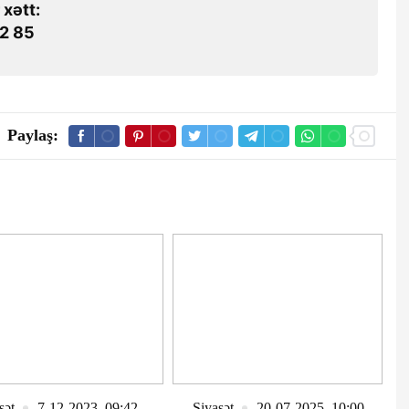
 xətt:
2 85
Paylaş:
sət
7-12-2023, 09:42
Siyasət
20-07-2025, 10:00