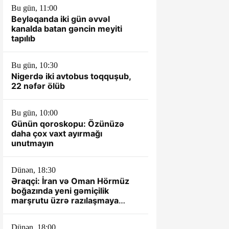
Bu gün, 11:00
Beyləqanda iki gün əvvəl
kanalda batan gəncin meyiti
tapılıb
Bu gün, 10:30
Nigerdə iki avtobus toqquşub,
22 nəfər ölüb
Bu gün, 10:00
Günün qoroskopu: Özünüzə
daha çox vaxt ayırmağı
unutmayın
Dünən, 18:30
Əraqçi: İran və Oman Hörmüz
boğazında yeni gəmiçilik
marşrutu üzrə razılaşmaya
yaxındır
Dünən, 18:00