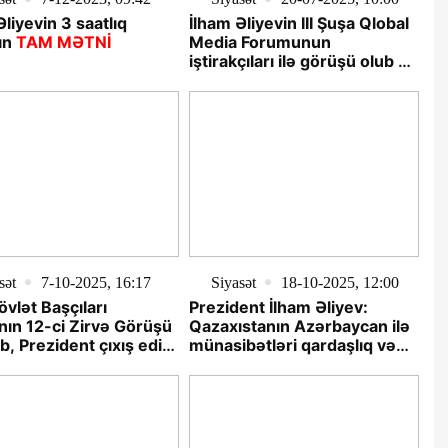
Əliyevin 3 saatlıq
İlham Əliyevin III Şuşa Qlobal
ın
TAM MƏTNİ
Media Forumunun
iştirakçıları ilə görüşü olub -
YENİLƏNİB
sət
7-10-2025, 16:17
Siyasət
18-10-2025, 12:00
vlət Başçıları
Prezident İlham Əliyev:
nın 12-ci Zirvə Görüşü
Qazaxıstanın Azərbaycan ilə
ib, Prezident çıxış edib
münasibətləri qardaşlıq və
EO - YENİLƏNİB-4
etimad nümunəsidir -
MÜSAHİBƏ