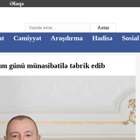
m
Əlaqə
Axtar
at
Cəmiyyət
Araşdırma
Hadisə
Sosial
m günü münasibətilə təbrik edib