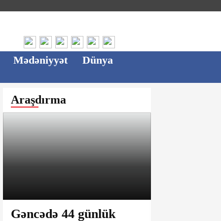
Mədəniyyət
Dünya
Araşdırma
Gəncədə 44 günlük
Ağsu bazar