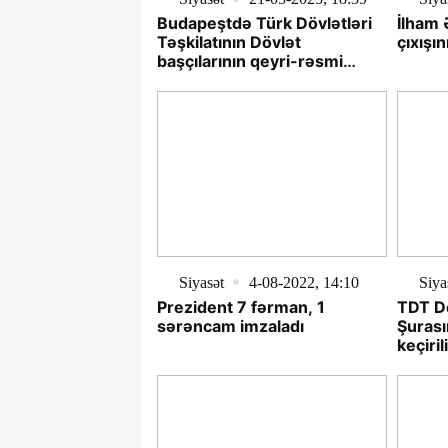
Budapeştdə Türk Dövlətləri
İlham 
Təşkilatının Dövlət
çıxışın
başçılarının qeyri-rəsmi
Zirvə görüşü keçirilib -
YENİLƏNİB
Siyasət
4-08-2022, 14:10
Siya
Prezident 7 fərman, 1
TDT Dö
sərəncam imzaladı
Şurası
keçiril
- VİD