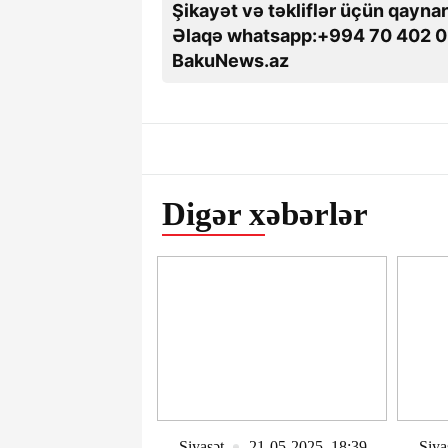
Şikayət və təkliflər üçün qaynar
Əlaqə whatsapp:+994 70 402 0
BakuNews.az
Digər xəbərlər
Siyasət
21-05-2025, 18:39
Siya