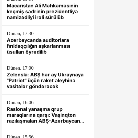
Macarıstan Ali Məhkəməsinin
keçmiş sədrinin prezidentliyə
namizədliyi irəli sürülüb
Dünən, 17:30
Azərbaycanda auditorlara
fırıldaqçılığın aşkarlanması
üsulları öyrədilib
Dünən, 17:00
Zelenski: ABŞ hər ay Ukraynaya
"Patriot" üçün raket əleyhinə
vasitələr göndərəcək
Dünən, 16:06
Rasional yanaşma qrup
maraqlarına qarşı: Vaşinqton
razılaşmaları ABŞ-Azərbaycan
münasibətlərində yeni dövrün
əsası kimi
Dünən, 15:56