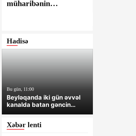
müharibənin
maşınlarda
yaralarının
edilir? – “
bağlanmasına şərait
istəyirsiniz
yaratmayan Dövlət
edin” deyən
Şəhərsalma və
iddialar
Hadisə
Arxitektura Komitəsi -
SAKİNLƏRDƏN
SENSASİON
İDDİALAR
Bu gün, 11:00
Dünən, 12:25
Beyləqanda iki gün əvvəl
Xanımının d
kanalda batan gəncin
vəfat edibmiş
meyiti tapılıb
Xəbər lenti