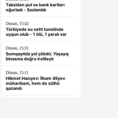
Taksidən pul və bank kartları
oğurladı - Saxlanıldı
Dünən, 15:42
Türkiyədə su xətti tunelində
uçqun olub - 1 ölü, 1 yaralı var
Dünən, 15:31
Sumqayıtda yol çökdü: Yaşayış
binasına doğru irəliləyir
Dünən, 15:11
Hikmət Hacıyev: İlham Əliyev
müharibəni, həm də sülhü
qazanıb
Dünən, 14:59
AYNA şefi öz ampulasında -
Kartdan pul çıxır, aparat isə
“balansınızda pul yoxdur” deyir