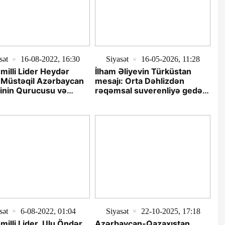
sət
16-08-2022, 16:30
Siyasət
16-05-2026, 11:28
illi Lider Heydər
İlham Əliyevin Türküstan
 Müstəqil Azərbaycan
mesajı: Orta Dəhlizdən
inin Qurucusu və
rəqəmsal suverenliyə gedən
dır.
yol - ŞƏRH
sət
6-08-2022, 01:04
Siyasət
22-10-2025, 17:18
lli Lider, Ulu Öndər
Azərbaycan-Qazaxıstan