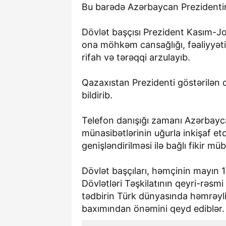
Bu barədə Azərbaycan Prezidenti
Dövlət başçısı Prezident Kasım-J
ona möhkəm cansağlığı, fəaliyyət
rifah və tərəqqi arzulayıb.
Qazaxıstan Prezidenti göstərilən 
bildirib.
Telefon danışığı zamanı Azərbayca
münasibətlərinin uğurla inkişaf et
genişləndirilməsi ilə bağlı fikir müb
Dövlət başçıları, həmçinin mayın 
Dövlətləri Təşkilatının qeyri-rəs
tədbirin Türk dünyasında həmrəyli
baxımından önəmini qeyd ediblər.