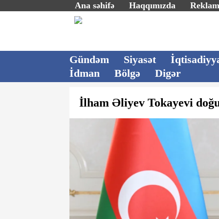
Ana səhifə
Haqqımızda
Rekla
Gündəm
Siyasət
İqtisadiyy
İdman
Bölgə
Digər
İlham Əliyev Tokayevi doğu