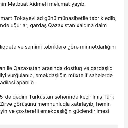
nin Mətbuat Xidməti məlumat yayıb.
omart Tokayevi ad günü münasibətilə təbrik edib,
ində uğurlar, qardaş Qazaxıstan xalqına daim
diqqətə və səmimi təbriklərə görə minnətdarlığını
n ilə Qazaxıstan arasında dostluq və qardaşlıq
diyi vurğulanıb, əməkdaşlığın müxtəlif sahələrdə
adiləsi aparılıb.
15-də qədim Türküstan şəhərində keçirilmiş Türk
mi Zirvə görüşünü məmnunluqla xatırlayıb, həmin
yin və çoxtərəfli əməkdaşlığın gücləndirilməsi